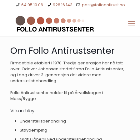
64 95 10 06
928 16 143
post@folloantirust.no
Om Follo Antirustsenter
Firmaet ble etablert i 1970. Tredje generasjon har nå tatt
over. Oddvar Johansen startet firma Follo Antirustsenter,
og i dag driver 3. generasjon det videre med
understellsbehandling.
Follo Antirustsenter holder til på Årvollskogen i
Moss/Rygge.
Vi kan tilby:
Understellsbehandling
Støydemping
Gratis lånebil ved understellsbehandling