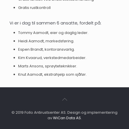
Gratis rustkontroll
Vi er i dag til sammen 6 ansatte, fordelt på:
Tommy Aamodt, eier og daglig leder.
Heidi Aamodt, markedsføring.
Espen Brandt, kontoransvarlig.
Kim Kvaarud, verkstedmedarbeider.
Marts Ansons, sprøyteteknikker.
Knut Aamodt, ekstrahjelp som sjåfør.
© 2019 Follo Antirustsenter AS. Design og implementering
av
WiCan Data AS
.